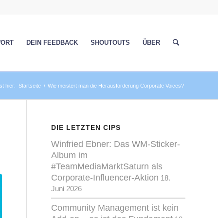
WORT
DEIN FEEDBACK
SHOUTOUTS
ÜBER
st hier:
Startseite
/
Wie meistert man die Herausforderung Corporate Voices?
DIE LETZTEN CIPS
Winfried Ebner: Das WM-Sticker-
Album im
#TeamMediaMarktSaturn als
Corporate-Influencer-Aktion
18.
Juni 2026
Community Management ist kein