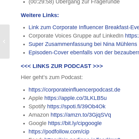
(00:29:58) Übergang zur Fragerunde
Weitere Links:
Link zum Corporate Influencer Breakfast-Eve
12 kleine, feine Tools,
Corporate Voices Gruppe auf LinkedIn
https
die Corporate
Super Zusammenfassung bei Nina Mühlens 
Influencern die Content
Episoden-Cover ebenfalls von der bezaube
Creation erle...
<<< LINKS ZUR PODCAST >>>
Hier geht’s zum Podcast:
https://corporateinfluencerpodcast.de
Apple
https://apple.co/3LKLB5u
Spotify
https://spoti.fi/39Ob4Ok
Amazon
https://amzn.to/3GjqSVq
Google
https://bit.ly/cipgoogle
https://podfollow.com/cip