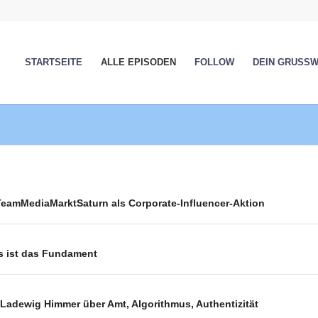
STARTSEITE
ALLE EPISODEN
FOLLOW
DEIN GRUSS
TeamMediaMarktSaturn als Corporate-Influencer-Aktion
s ist das Fundament
 Ladewig Himmer über Amt, Algorithmus, Authentizität