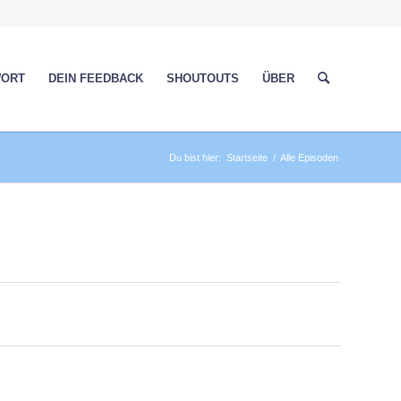
WORT
DEIN FEEDBACK
SHOUTOUTS
ÜBER
Du bist hier:
Startseite
/
Alle Episoden