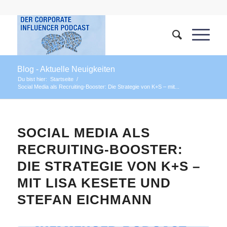
Blog - Aktuelle Neuigkeiten
Du bist hier:
Startseite
/
Social Media als Recruiting-Booster: Die Strategie von K+S – mit...
SOCIAL MEDIA ALS
RECRUITING-BOOSTER:
DIE STRATEGIE VON K+S –
MIT LISA KESETE UND
STEFAN EICHMANN