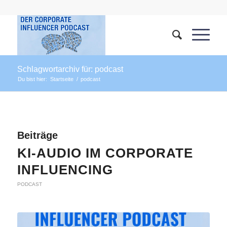
Schlagwortarchiv für: podcast
Du bist hier:
Startseite
/
podcast
Beiträge
KI-AUDIO IM CORPORATE
INFLUENCING
PODCAST