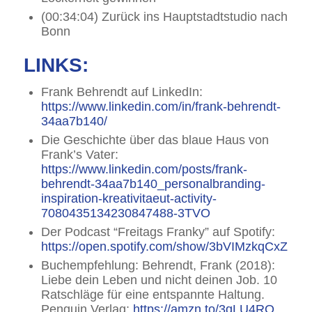
(00:34:04) Zurück ins Hauptstadtstudio nach
Bonn
LINKS:
Frank Behrendt auf LinkedIn:
https://www.linkedin.com/in/frank-behrendt-
34aa7b140/
Die Geschichte über das blaue Haus von
Frank’s Vater:
https://www.linkedin.com/posts/frank-
behrendt-34aa7b140_personalbranding-
inspiration-kreativitaeut-activity-
7080435134230847488-3TVO
Der Podcast “Freitags Franky” auf Spotify:
https://open.spotify.com/show/3bVIMzkqCxZL9
Buchempfehlung: Behrendt, Frank (2018):
Liebe dein Leben und nicht deinen Job. 10
Ratschläge für eine entspannte Haltung.
Penguin Verlag:
https://amzn.to/3qLU4RO