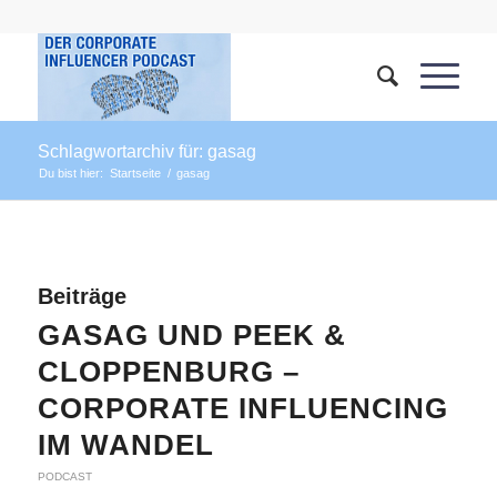
Schlagwortarchiv für: gasag
Du bist hier:
Startseite
/
gasag
Beiträge
GASAG UND PEEK &
CLOPPENBURG –
CORPORATE INFLUENCING
IM WANDEL
PODCAST